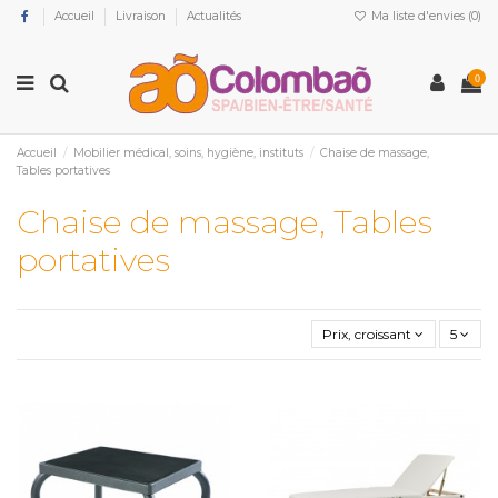
Accueil
Livraison
Actualités
Ma liste d'envies (
0
)
0
Accueil
Mobilier médical, soins, hygiène, instituts
Chaise de massage,
Tables portatives
Chaise de massage, Tables
portatives
Prix, croissant
5