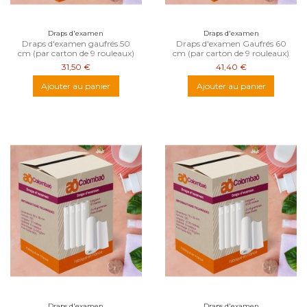
Draps d'examen
Draps d'examen
Draps d'examen gaufrés 50
Draps d'examen Gaufrés 60
cm (par carton de 9 rouleaux)
cm (par carton de 9 rouleaux)
31,50 €
41,40 €
Ajouter au panier
Ajouter au panier
Draps d'examen
Draps d'examen