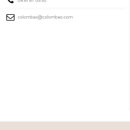
06 61 67 05 50
colombao@colombao.com