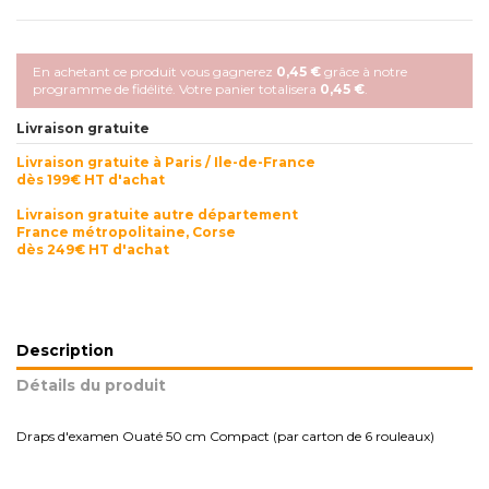
En achetant ce produit vous gagnerez
0,45 €
grâce à notre
programme de fidélité. Votre panier totalisera
0,45 €
.
Livraison gratuite
Livraison gratuite à Paris / Ile-de-France
dès 199€ HT d'achat
Livraison gratuite autre département
France métropolitaine, Corse
dès 249€ HT d'achat
Description
Détails du produit
Draps d'examen Ouaté 50 cm Compact (par carton de 6 rouleaux)