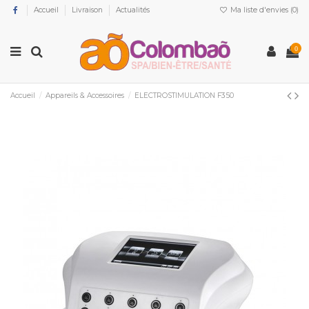
Accueil
Livraison
Actualités
Ma liste d'envies (
0
)
0
Accueil
Appareils & Accessoires
ELECTROSTIMULATION F350