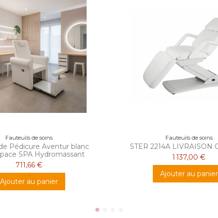
Fauteuils de soins
Fauteuils de soins
 de Pédicure Aventur blanc
STER 2214A LIVRAISON
space SPA Hydromassant
1 137,00 €
711,66 €
Ajouter au panier
Ajouter au panier