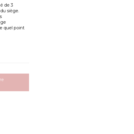
pé de 3
 du siège.
s
ège
 quel point
re