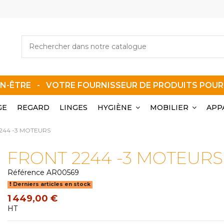
EN-ÊTRE - VOTRE FOURNISSEUR DE PRODUITS POU
GE
REGARD
LINGES
HYGIÈNE
MOBILIER
APP
244 -3 MOTEURS
FRONT 2244 -3 MOTEURS
Référence
AR00569
Derniers articles en stock
1 449,00 €
HT