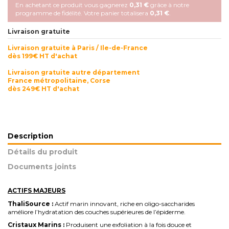
En achetant ce produit vous gagnerez
0,31 €
grâce à notre
programme de fidélité. Votre panier totalisera
0,31 €
.
Livraison gratuite
Livraison gratuite à Paris / Ile-de-France
dès 199€ HT d'achat
Livraison gratuite autre département
France métropolitaine, Corse
dès 249€ HT d'achat
Description
Détails du produit
Documents joints
ACTIFS MAJEURS
ThaliSource :
Actif marin innovant, riche en oligo-saccharides
améliore l’hydratation des couches supérieures de l’épiderme.
Cristaux Marins :
Produisent une exfoliation à la fois douce et