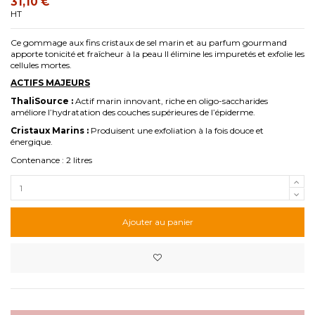
31,10 €
HT
Ce gommage aux fins cristaux de sel marin et au parfum gourmand
apporte tonicité et fraîcheur à la peau Il élimine les impuretés et exfolie les
cellules mortes.
ACTIFS MAJEURS
ThaliSource :
Actif marin innovant, riche en oligo-saccharides
améliore l’hydratation des couches supérieures de l’épiderme.
Cristaux Marins :
Produisent une exfoliation à la fois douce et
énergique.
Contenance : 2 litres
Ajouter au panier