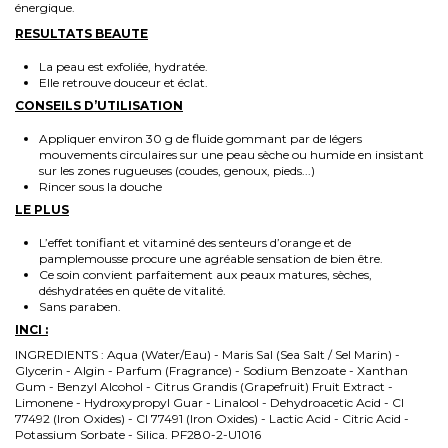
énergique.
RESULTATS BEAUTE
La peau est exfoliée, hydratée.
Elle retrouve douceur et éclat.
CONSEILS D’UTILISATION
Appliquer environ 30 g de fluide gommant par de légers
mouvements circulaires sur une peau sèche ou humide en insistant
sur les zones rugueuses (coudes, genoux, pieds...)
Rincer sous la douche
LE PLUS
L’effet tonifiant et vitaminé des senteurs d’orange et de
pamplemousse procure une agréable sensation de bien être.
Ce soin convient parfaitement aux peaux matures, sèches,
déshydratées en quête de vitalité.
Sans paraben.
INCI :
INGREDIENTS : Aqua (Water/Eau) - Maris Sal (Sea Salt / Sel Marin) -
Glycerin - Algin - Parfum (Fragrance) - Sodium Benzoate - Xanthan
Gum - Benzyl Alcohol - Citrus Grandis (Grapefruit) Fruit Extract -
Limonene - Hydroxypropyl Guar - Linalool - Dehydroacetic Acid - CI
77492 (Iron Oxides) - CI 77491 (Iron Oxides) - Lactic Acid - Citric Acid -
Potassium Sorbate - Silica. PF280-2-U1016