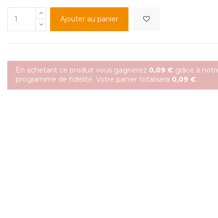
Ajouter au panier
En achetant ce produit vous gagnerez
0,09 €
grâce à notr
programme de fidélité. Votre panier totalisera
0,09 €
.