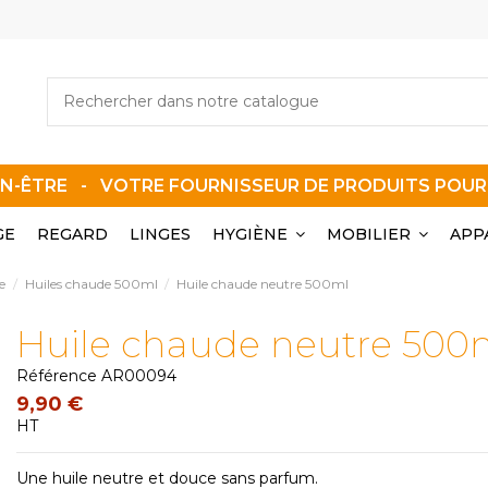
EN-ÊTRE - VOTRE FOURNISSEUR DE PRODUITS POU
GE
REGARD
LINGES
HYGIÈNE
MOBILIER
APP
e
Huiles chaude 500ml
Huile chaude neutre 500ml
Huile chaude neutre 500
Référence
AR00094
9,90 €
HT
Une huile neutre et douce sans parfum.