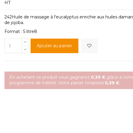
HT
242Huile de massage à l'eucalyptus enrichie aux huiles dama
de jojoba.
Format : 5 litre8
Ajouter au panier
En achetant ce produit vous gagnerez
0,39 €
grâce à notr
programme de fidélité. Votre panier totalisera
0,39 €
.