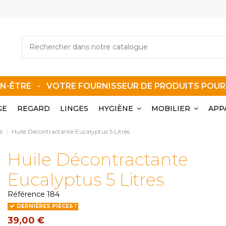
EN-ÊTRE - VOTRE FOURNISSEUR DE PRODUITS POU
GE
REGARD
LINGES
HYGIÈNE
MOBILIER
APP
e
Huile Décontractante Eucalyptus 5 Litres
Huile Décontractante
Eucalyptus 5 Litres
Référence
184
DERNIÈRES PIÈCES !
39,00 €