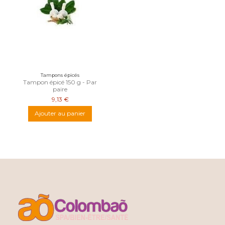
Tampons épicés
Tampon épicé 150 g - Par
paire
9,13 €
Ajouter au panier