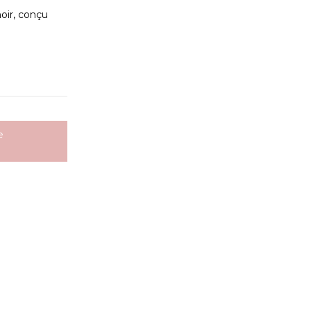
oir, conçu
e