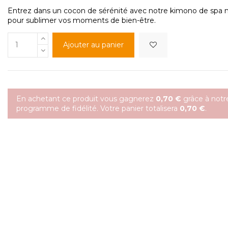
Entrez dans un cocon de sérénité avec notre kimono de spa n
pour sublimer vos moments de bien-être.
Ajouter au panier
En achetant ce produit vous gagnerez
0,70 €
grâce à notr
programme de fidélité. Votre panier totalisera
0,70 €
.