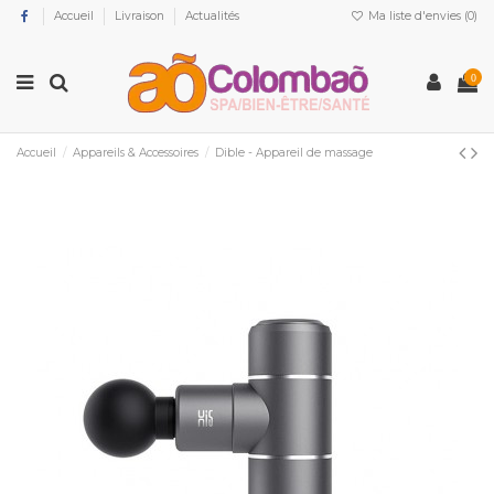
Accueil
Livraison
Actualités
Ma liste d'envies (
0
)
0
Accueil
Appareils & Accessoires
Dible - Appareil de massage