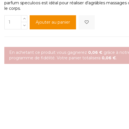
parfum speculoos est idéal pour réaliser d'agrábles massages
le corps.
Ajouter au panier
En achetant ce produit vous gagnerez
0,06 €
grâce à notr
programme de fidélité. Votre panier totalisera
0,06 €
.