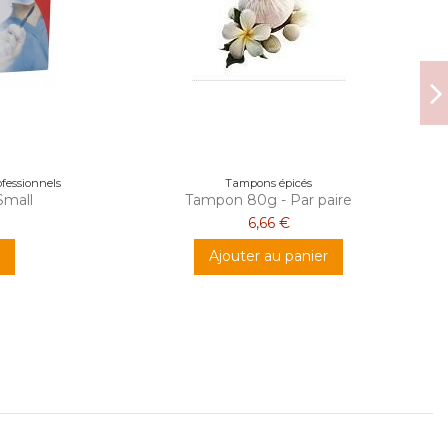
ofessionnels
Tampons épicés
Small
Tampon 80g - Par paire
6,66 €
Ajouter au panier