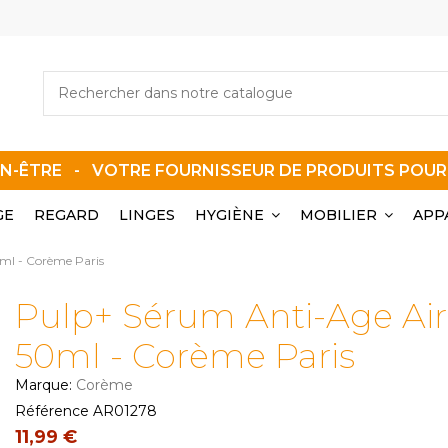
EN-ÊTRE - VOTRE FOURNISSEUR DE PRODUITS POU
GE
REGARD
LINGES
HYGIÈNE
MOBILIER
APP
0ml - Corème Paris
Pulp+ Sérum Anti-Age Airl
50ml - Corème Paris
Marque:
Corème
Référence
AR01278
11,99 €