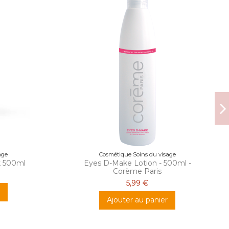
age
Cosmétique Soins du visage
k 500ml
Eyes D-Make Lotion - 500ml -
Corème Paris
5,99 €
Ajouter au panier