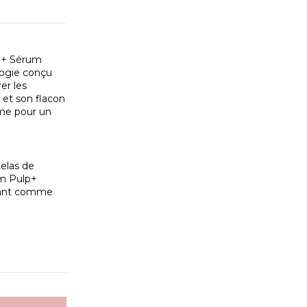
lp+ Sérum
logie conçu
er les
" et son flacon
rme pour un
telas de
um Pulp+
sant comme