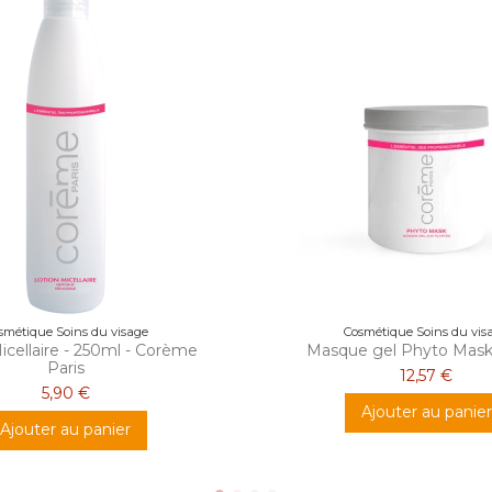
smétique Soins du visage
Cosmétique Soins du vis
icellaire - 250ml - Corème
Masque gel Phyto Mas
Paris
12,57 €
5,90 €
Ajouter au panier
Ajouter au panier