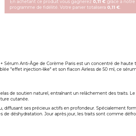
En achetant ce produit vous gagnerez
0,11 €
grâce à notre
programme de fidélité. Votre panier totalisera
0,11 €
.
p+ Sérum Anti-Âge de Corème Paris est un concentré de haute te
iblée "effet injection-like" et son flacon Airless de 50 ml, ce s
atelas de soutien naturel, entraînant un relâchement des traits
cture cutanée.
, diffusant ses précieux actifs en profondeur. Spécialement form
ules de déshydratation. Jour après jour, les traits sont comme défr