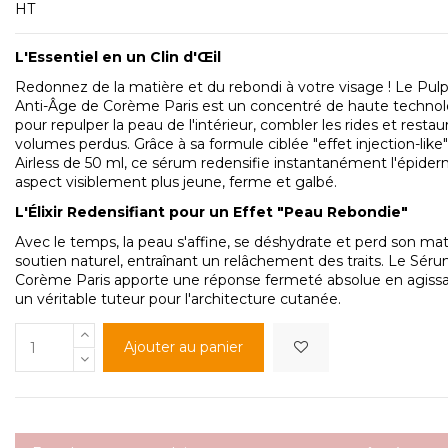
HT
L'Essentiel en un Clin d'Œil
Redonnez de la matière et du rebondi à votre visage ! Le Pu
Anti-Âge de Corème Paris est un concentré de haute techno
pour repulper la peau de l'intérieur, combler les rides et restaur
volumes perdus. Grâce à sa formule ciblée "effet injection-like
Airless de 50 ml, ce sérum redensifie instantanément l'épide
aspect visiblement plus jeune, ferme et galbé.
L'Élixir Redensifiant pour un Effet "Peau Rebondie"
Avec le temps, la peau s'affine, se déshydrate et perd son ma
soutien naturel, entraînant un relâchement des traits. Le Sér
Corème Paris apporte une réponse fermeté absolue en agis
un véritable tuteur pour l'architecture cutanée.
Ajouter au panier