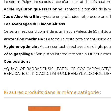
Le sérum Pulp+ tire sa puissance d'un cocktail d'actifs hautem
Acide Hyaluronique Fractionné
: renforce la tonicité de la 
Jus d'Aloe Vera Bio
: hydrate en profondeur et procure un effe
Les Avantages du Flacon Airless
Ce sérum est conditionné dans un flacon Airless de 50 ml doté
Protection maximale
: La formule reste totalement isolée de 
Hygiène optimale
: Aucun contact direct avec les doigts pour 
Zéro gaspillage
: Son piston interne remonte au fur et à mesu
Composition :
AQUA,ALOE BARBADENSIS LEAF JUICE, COC-CAPRYLATE
BENZOATE, CITRIC ACID, PARFUM, BENZYL ALCOHOL, DE
16 autres produits dans la même catégorie :