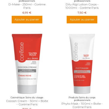
professionnels
professionnels
D-Make - 250ml - Corème
Dilu Algi Lotion Corps -
Paris
1000ml - Corème Paris
6,99 €
7,50 €
Ajouter au panier
Ajouter au panier
Cosmétique Soins du visage
Produits Soins du corps
professionnels
Cocoon Cream - 50ml + Boite
Phyto Mask - 100ml + Boite -
- Corème Paris
Corème Paris