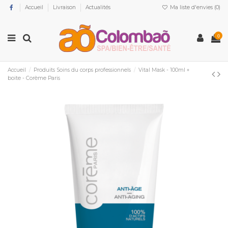
Accueil
Livraison
Actualités
Ma liste d'envies (
0
)
0
Accueil
Produits Soins du corps professionnels
Vital Mask - 100ml +
boite - Corème Paris