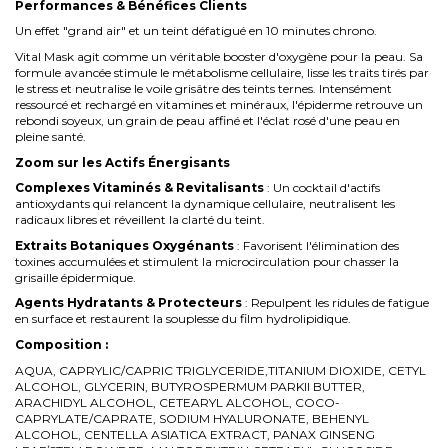
Performances & Bénéfices Clients
Un effet "grand air" et un teint défatigué en 10 minutes chrono.
Vital Mask agit comme un véritable booster d'oxygène pour la peau. Sa
formule avancée stimule le métabolisme cellulaire, lisse les traits tirés par
le stress et neutralise le voile grisâtre des teints ternes. Intensément
ressourcé et rechargé en vitamines et minéraux, l'épiderme retrouve un
rebondi soyeux, un grain de peau affiné et l'éclat rosé d'une peau en
pleine santé.
Zoom sur les Actifs Énergisants
Complexes Vitaminés & Revitalisants
: Un cocktail d'actifs
antioxydants qui relancent la dynamique cellulaire, neutralisent les
radicaux libres et réveillent la clarté du teint.
Extraits Botaniques Oxygénants
: Favorisent l'élimination des
toxines accumulées et stimulent la microcirculation pour chasser la
grisaille épidermique.
Agents Hydratants & Protecteurs
: Repulpent les ridules de fatigue
en surface et restaurent la souplesse du film hydrolipidique.
Composition :
AQUA, CAPRYLIC/CAPRIC TRIGLYCERIDE,TITANIUM DIOXIDE, CETYL
ALCOHOL, GLYCERIN, BUTYROSPERMUM PARKII BUTTER,
ARACHIDYL ALCOHOL, CETEARYL ALCOHOL, COCO-
CAPRYLATE/CAPRATE, SODIUM HYALURONATE, BEHENYL
ALCOHOL, CENTELLA ASIATICA EXTRACT, PANAX GINSENG