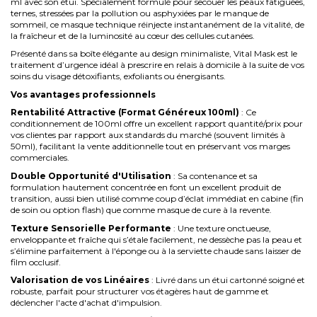
ml avec son étui. Spécialement formulé pour secouer les peaux fatiguées,
ternes, stressées par la pollution ou asphyxiées par le manque de
sommeil, ce masque technique réinjecte instantanément de la vitalité, de
la fraîcheur et de la luminosité au cœur des cellules cutanées.
Présenté dans sa boîte élégante au design minimaliste, Vital Mask est le
traitement d’urgence idéal à prescrire en relais à domicile à la suite de vos
soins du visage détoxifiants, exfoliants ou énergisants.
Vos avantages professionnels
Rentabilité Attractive (Format Généreux 100ml)
: Ce
conditionnement de 100ml offre un excellent rapport quantité/prix pour
vos clientes par rapport aux standards du marché (souvent limités à
50ml), facilitant la vente additionnelle tout en préservant vos marges
commerciales.
Double Opportunité d'Utilisation
: Sa contenance et sa
formulation hautement concentrée en font un excellent produit de
transition, aussi bien utilisé comme coup d’éclat immédiat en cabine (fin
de soin ou option flash) que comme masque de cure à la revente.
Texture Sensorielle Performante
: Une texture onctueuse,
enveloppante et fraîche qui s’étale facilement, ne dessèche pas la peau et
s’élimine parfaitement à l'éponge ou à la serviette chaude sans laisser de
film occlusif.
Valorisation de vos Linéaires
: Livré dans un étui cartonné soigné et
robuste, parfait pour structurer vos étagères haut de gamme et
déclencher l'acte d'achat d'impulsion.