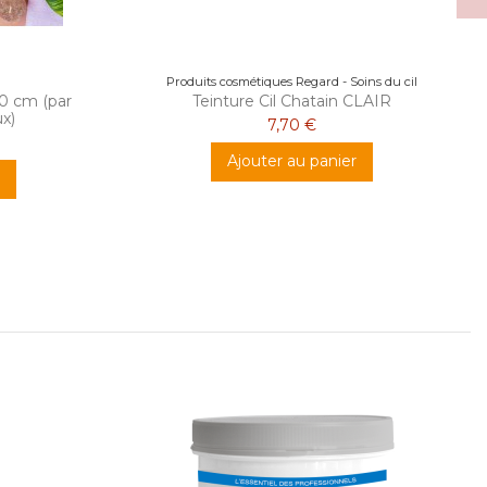
Produits cosmétiques Regard - Soins du cil
0 cm (par
Teinture Cil Chatain CLAIR
x)
7,70 €
Ajouter au panier