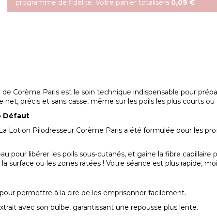
programme de fidélité. Votre panier totalisera
0,09 €
.
 de Corème Paris est le soin technique indispensable pour préparer 
ge net, précis et sans casse, même sur les poils les plus courts o
o Défaut
 La Lotion Pilodresseur Corème Paris a été formulée pour les prof
 pour libérer les poils sous-cutanés, et gaine la fibre capillaire pou
t à la surface ou les zones ratées ! Votre séance est plus rapide,
 pour permettre à la cire de les emprisonner facilement.
 extrait avec son bulbe, garantissant une repousse plus lente.