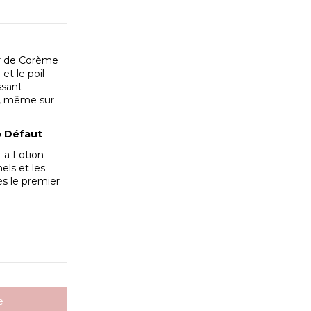
eur de Corème
et le poil
ssant
se, même sur
o Défaut
 La Lotion
els et les
ès le premier
e