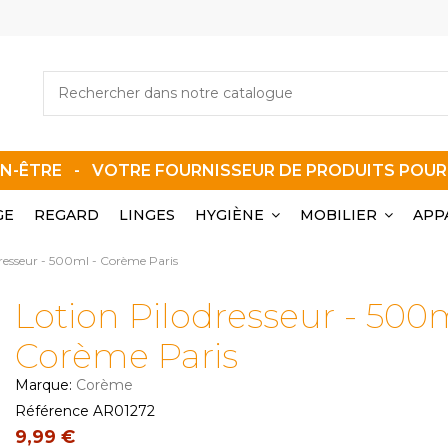
EN-ÊTRE - VOTRE FOURNISSEUR DE PRODUITS POU
GE
REGARD
LINGES
HYGIÈNE
MOBILIER
APP
resseur - 500ml - Corème Paris
Lotion Pilodresseur - 500m
Corème Paris
Marque:
Corème
Référence
AR01272
9,99 €