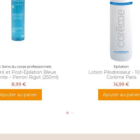
 Soins du corps professionnels
Epilation
ré et Post-Épilation Bleue
Lotion Pilodresseur - 1
ante – Perron Rigot (250ml)
Corème Paris
8,99 €
16,99 €
Ajouter au panier
Ajouter au panier