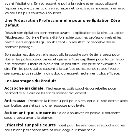
avant l'épilation. En redressant le poil à la racine et en assouplissant
l'épiderme, elle garantit un arrachage net, précis et sans casse, même sur
les poils les plus courts ou couchés.
Une Préparation Professionnelle pour une Épilation Zéro
Défaut
Réussir son épilation commence avant l'application de la cire. La Lotion
Pilodresseur Corème Paris a été formulée pour les professionnels et les
particuliers exigeants qui souhaitent un résultat impeccable dès le
premier passage.
Son action est double : elle assouplit la couche cornée de la peau pour
libérer les poils sous-cutanés, et gaine la fibre capillaire pour forcer le poil
à se redresser. Libéré et bien droit, le poil offre une prise maximale à la
cire. Fini les poils qui se cassent à la surface ou les zones ratées ! Votre
séance est plus rapide, moins douloureuse et nettement plus efficace.
Les Avantages du Produit
Accroche maximale
: Redresse les poils couchés ou rebelles pour
permettre à la cire de les emprisonner facilement.
Anti-casse
: Renforce la base du poil pour s'assurer qu'il soit extrait avec
son bulbe, garantissant une repousse plus lente.
Action anti-poils incarnés
: Aide à soulever les poils qui poussent
sous la peau avant la séance.
Efficacité sur poils courts
: Idéal pour les séances de retouche où les
poils n'ont pas encore atteint leur longueur maximale.