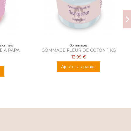
ssionnels
Gommages
 A PAPA
GOMMAGE FLEUR DE COTON 1 KG
13,99 €
Ajouter au panier