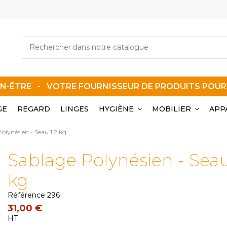
EN-ÊTRE - VOTRE FOURNISSEUR DE PRODUITS POU
GE
REGARD
LINGES
HYGIÈNE
MOBILIER
APP
olynésien - Seau 1,2 kg
Sablage Polynésien - Seau
kg
Référence
296
31,00 €
HT