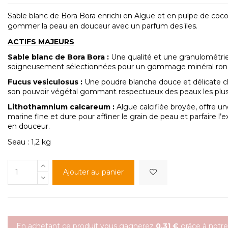
Sable blanc de Bora Bora enrichi en Algue et en pulpe de coc
gommer la peau
en douceur avec un parfum des îles.
ACTIFS MAJEURS
Sable
blanc de Bora Bora :
Une qualité et une granulométri
soigneusement sélectionnées pour un gommage minéral rond 
Fucus vesiculosus :
Une poudre blanche douce et délicate c
son pouvoir végétal gommant respectueux des peaux les plus 
Lithothamnium
calcareum
:
Algue calcifiée broyée, offre u
marine fine et dure pour affiner le grain de peau et parfaire l’e
en douceur.
Seau : 1,2 kg
Ajouter au panier
En achetant ce produit vous gagnerez
0,31 €
grâce à notr