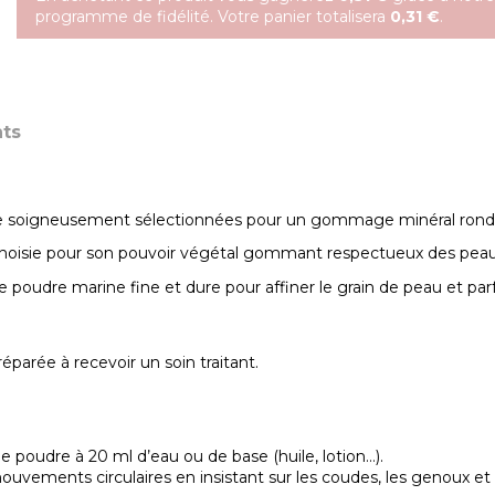
programme de fidélité. Votre panier totalisera
0,31 €
.
ts
ie soigneusement sélectionnées pour un gommage minéral rond 
oisie pour son pouvoir végétal gommant respectueux des peaux 
e poudre marine fine et dure pour affiner le grain de peau et parfa
éparée à recevoir un soin traitant.
oudre à 20 ml d’eau ou de base (huile, lotion…).
uvements circulaires en insistant sur les coudes, les genoux et 