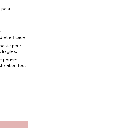
o pour
e
et efficace.
hoisie pour
fragiles
.
ne poudre
xfoliation tout
e