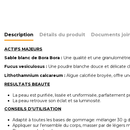
Description
Détails du produit
Documents join
ACTIFS MAJEURS
Sable
blanc de Bora Bora :
Une qualité et une granulométr
Fucus vesiculosus :
Une poudre blanche douce et délicate ch
Lithothamnium
calcareum
:
Algue calcifiée broyée, offre un
RESULTATS BEAUTE
La peau est purifiée, lissée et uniformisée, parfaitement pr
La peau retrouve son éclat et sa luminosité.
CONSEILS D’UTILISATION
Adapté à toutes les bases de gommage: mélanger 30 g de p
Appliquer sur l’ensemble du corps, masser par de légers mo