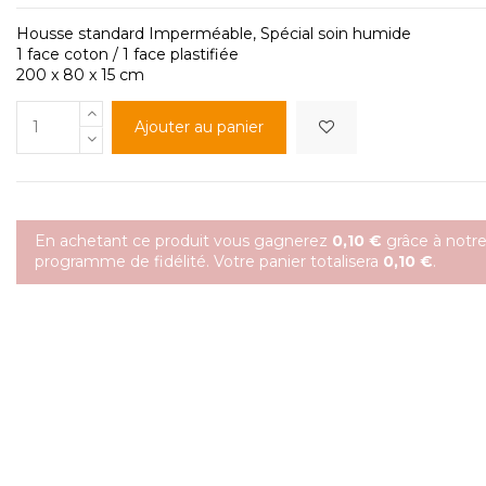
Housse standard Imperméable, Spécial soin humide
1 face coton / 1 face plastifiée
200 x 80 x 15 cm
Ajouter au panier
En achetant ce produit vous gagnerez
0,10 €
grâce à notr
programme de fidélité. Votre panier totalisera
0,10 €
.