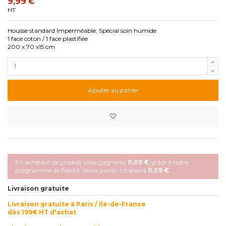
9,99 €
HT
Housse standard Imperméable, Spécial soin humide
1 face coton / 1 face plastifiée
200 x 70 x15 cm
Ajouter au panier
En achetant ce produit vous gagnerez
0,09 €
grâce à notre
programme de fidélité. Votre panier totalisera
0,09 €
.
Livraison gratuite
Livraison gratuite à Paris / Ile-de-France
dès 199€ HT d'achat