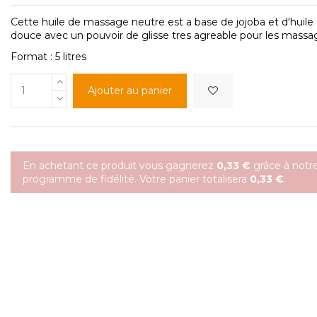
Cette huile de massage neutre est a base de jojoba et d'hui
douce avec un pouvoir de glisse tres agreable pour les mass
Format : 5 litres
Ajouter au panier
En achetant ce produit vous gagnerez
0,33 €
grâce à notr
programme de fidélité. Votre panier totalisera
0,33 €
.