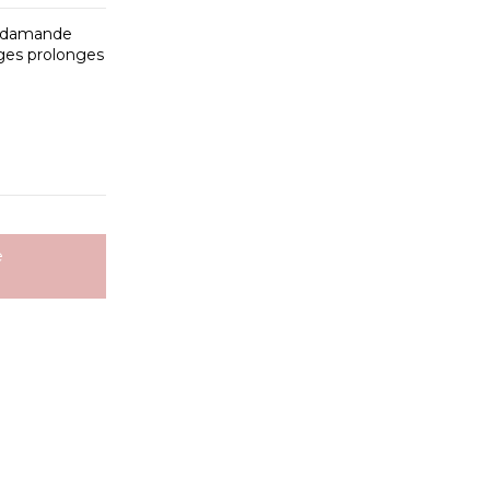
le damande
ages prolonges
e