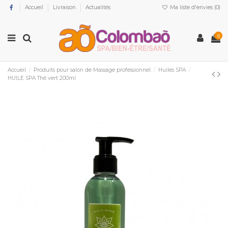
Accueil
Livraison
Actualités
Ma liste d'envies (
0
)
0
Accueil
Produits pour salon de Massage professionnel
Huiles SPA
HUILE SPA Thé vert 200ml