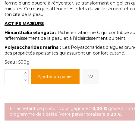
forme d’une poudre à réhydrater, se transformant en gel en 
minutes. Ce masque atténue les effets du vieillissement et co
tonicité de la peau.
ACTIFS MAJEURS
Himanthalia
elongata :
Riche en vitamine C qui contribue a
raffermissement de la peau et à l’éclaircissement du teint.
Polysaccharides
marins
:
Les Polysaccharides d’algues bru
des propriétés apaisantes qui assurent un confort cutané
.
Seau : 500g
Ajouter au panier
En achetant ce produit vous gagnerez
0,20 €
grâce à notr
programme de fidélité. Votre panier totalisera
0,20 €
.