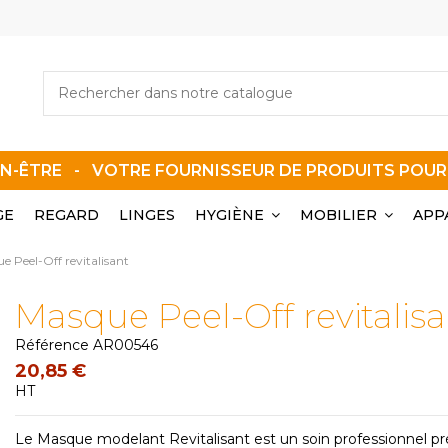
EN-ÊTRE - VOTRE FOURNISSEUR DE PRODUITS POU
GE
REGARD
LINGES
HYGIÈNE
MOBILIER
APP
e Peel-Off revitalisant
Masque Peel-Off revitalis
Référence
AR00546
20,85 €
HT
Le Masque modelant Revitalisant est un soin professionnel p