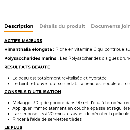
Description
Détails du produit
Documents join
ACTIFS MAJEURS
Himanthalia
elongata :
Riche en vitamine C qui contribue au 
Polysaccharides
marins
:
Les Polysaccharides d’algues brune
RESULTATS BEAUTE
La peau est totalement revitalisée et hydratée.
Le teint retrouve tout son éclat. La peau est souple et ton
CONSEILS D’UTILISATION
Mélanger 30 g de poudre dans 90 ml d’eau à température a
Appliquer immédiatement en couche épaisse et régulière s
Laisser poser 15 à 20 minutes avant de décoller la pellic
Rincer à l’aide de serviettes tièdes.
LE PLUS