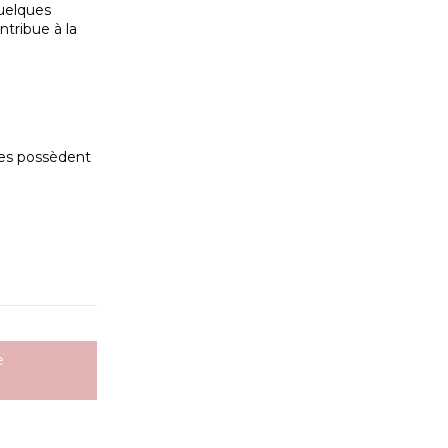
quelques
ntribue à la
u
nes possèdent
e