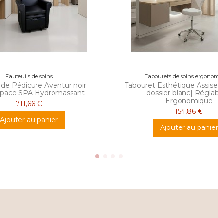
Fauteuils de soins
Tabourets de soins ergono
 de Pédicure Aventur noir
Tabouret Esthétique Assise
space SPA Hydromassant
dossier blanc| Réglab
Ergonomique
711,66 €
154,86 €
Ajouter au panier
Ajouter au panier