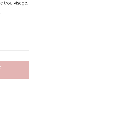
 trou visage.
.
e