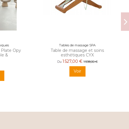
miques
Tables de massage SPA
 Plate Opy
Table de massage et soins
le &
esthétiques CYX
1 527,00 €
Du
1 598,00 €
Voir