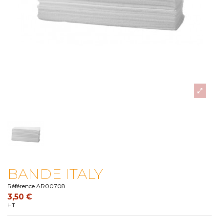
BANDE ITALY
Référence
AR00708
3,50 €
HT