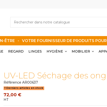
EN-ÊTRE - VOTRE FOURNISSEUR DE PRODUITS POU
GE
REGARD
LINGES
HYGIÈNE
MOBILIER
APP
UV-LED Séchage des ong
Référence
AR00637
Derniers articles en stock
72,00 €
HT