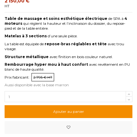
2 150,00 €
HT
Table de massage et soins esthétique électrique
de SPA à
4
moteurs
qui règlent la hauteur et l’inclinaison du dossier, du repose-
pied et de la table entière.
Matelas à 3 sections
d’une seule pièce.
La table est équipée de
repose-bras réglables et tête
avec trou
visage.
Structure métallique
avec finition en bois couleur naturel.
Rembourrage hyper mou à haut confort
avec revêtement en PU
blanc de haute qualité.
Prix fabricant :
2.795 € HT
Aussi disponible avec la base marron
Ajouter au panier