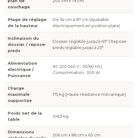
plan de
200 cm x 79 cm
couchage
Plage de réglage
De 54 cm à 87 cm (Ajustable
de la hauteur
électriquement en position plate)
Inclinaison du
Dossier réglable jusqu'à 65° | Repose-
dossier / repose-
pieds réglable jusqu'à 25°
pieds
Alimentation
AC 220-240 V - 50/60 Hz |
électrique /
Consommation : 300 W
Puissance
Charge
maximale
175 kg (Haute résistance mécanique)
supportée
Poids net de la
106,5 kg
table
Dimensions
206 cm x 86 cm x 63 cm