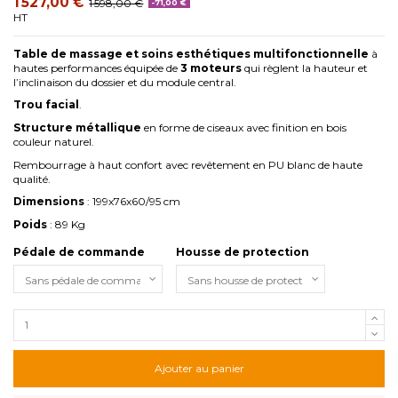
1 527,00 €
1 598,00 €
-71,00 €
HT
Table de massage et soins esthétiques multifonctionnelle
à
hautes performances équipée de
3 moteurs
qui règlent la hauteur et
l’inclinaison du dossier et du module central.
Trou facial
.
Structure métallique
en forme de ciseaux avec finition en bois
couleur naturel.
Rembourrage à haut confort avec revêtement en PU blanc de haute
qualité.
Dimensions
: 199x76x60/95 cm
Poids
: 89 Kg
Pédale de commande
Housse de protection
Ajouter au panier