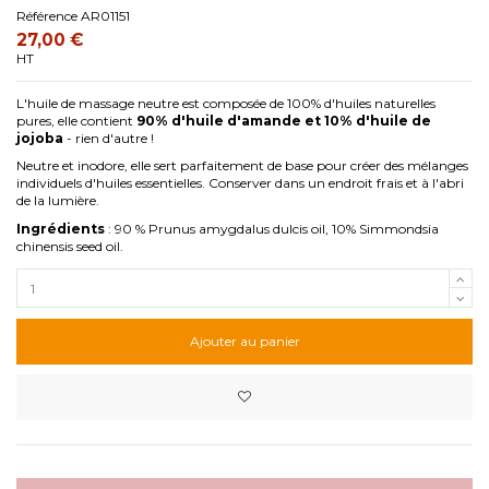
Référence
AR01151
27,00 €
HT
L'huile de massage neutre est composée de 100% d'huiles naturelles
pures, elle contient
90% d'huile d'amande et 10% d'huile de
jojoba
- rien d'autre !
Neutre et inodore, elle sert parfaitement de base pour créer des mélanges
individuels d'huiles essentielles. Conserver dans un endroit frais et à l'abri
de la lumière.
Ingrédients
: 90 % Prunus amygdalus dulcis oil, 10% Simmondsia
chinensis seed oil.
Ajouter au panier