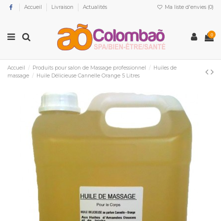
Accueil
Livraison
Actualités
Ma liste d'envies (
0
)
0
Accueil
Produits pour salon de Massage professionnel
Huiles de
massage
Huile Délicieuse Cannelle Orange 5 Litres