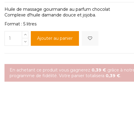
Huile de massage gourmande au parfum chocolat
Complexe d'huile damande douce et jojoba.
Format : 5 litres
Ajouter au panier
En achetant ce produit vous gagnerez
0,39 €
grâce à notr
programme de fidélité. Votre panier totalisera
0,39 €
.