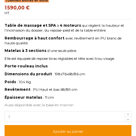
Derniers articles en stock
1 590,00 €
HT
Table de massage et SPA
à
4 moteurs
qui règlent la hauteur et
l’inclinaison du dossier, du repose-pied et de la table entière.
Rembourrage à haut confort
avec revêtement en PU blanc de
haute qualité.
Matelas à 3 sections
d’une seule pièce.
Elle est équipée de repose-bras réglables et tête avec trou visage.
Porte-rouleau inclus
.
Dimensions du produit
: 198x76x68/86 cm
Poids
: 104 Kg
Revêtement
: PU Haut et bas 68/89 cm
Épaisseur matelas
: 11 cm
Aussi disponible avec la base en marron
Ajouter au panier