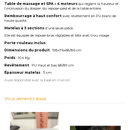
Table de massage et SPA
à
4 moteurs
qui règlent la hauteur et
l’inclinaison du dossier, du repose-pied et de la table entière.
Rembourrage à haut confort
avec revêtement en PU blanc de
haute qualité.
Matelas à 3 sections
d’une seule pièce.
Elle est équipée de repose-bras réglables et tête avec trou visage.
Porte-rouleau inclus
.
Dimensions du produit
: 198x76x68/86 cm
Poids
: 104 Kg
Revêtement
: PU Haut et bas 68/89 cm
Épaisseur matelas
: 11 cm
Aussi disponible avec la base en marron
Vous aimerez aussi